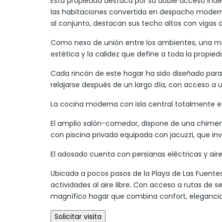
Esta propiedad destaca por su doble acceso inde
las habitaciones convertida en despacho moderno
al conjunto, destacan sus techo altos con vigas 
Como nexo de unión entre los ambientes, una m
estética y la calidez que define a toda la propied
Cada rincón de este hogar ha sido diseñado para b
relajarse después de un largo día, con acceso a un
La cocina moderna con isla central totalmente eq
El amplio salón-comedor, dispone de una chimen
con piscina privada equipada con jacuzzi, que inv
El adosado cuenta con persianas eléctricas y air
Ubicada a pocos pasos de la Playa de Las Fuentes 
actividades al aire libre. Con acceso a rutas de 
magnífico hogar que combina confort, elegancia 