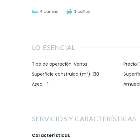
4
camas
3
baños
LO ESENCIAL
Tipo de operación
:
Venta
Precio
:
Superficie construida (m²)
:
138
Superfic
Aseo
:
-1
Amueb
SERVICIOS Y CARACTERÍSTICAS
Características