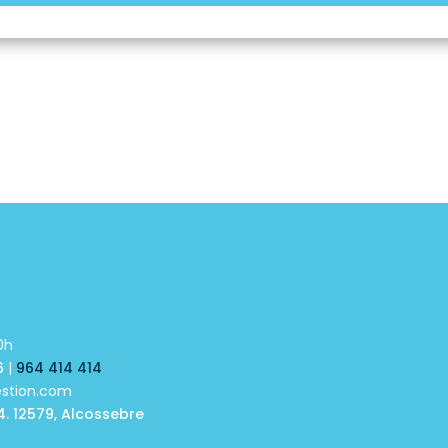
Más inmuebles >
0h
6
|
964 414 414
estion.com
4. 12579, Alcossebre