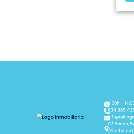
9:00h – 14:0
634 365 43
info@alcog
C/ Rench, 5
(Castellón)