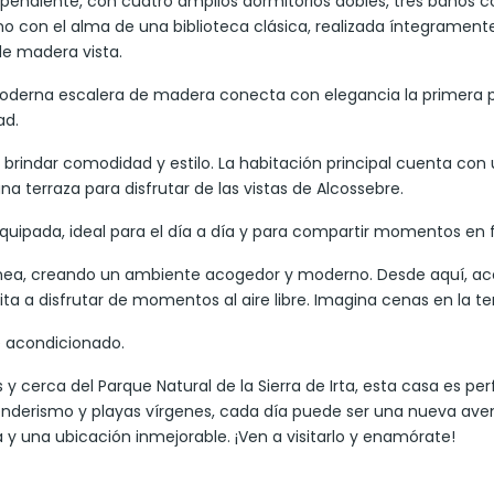
pendiente, con cuatro amplios dormitorios dobles, tres baños c
 con el alma de una biblioteca clásica, realizada íntegrament
de madera vista.
oderna escalera de madera conecta con elegancia la primera 
ad.
rindar comodidad y estilo. La habitación principal cuenta con un
a terraza para disfrutar de las vistas de Alcossebre.
uipada, ideal para el día a día y para compartir momentos en f
ea, creando un ambiente acogedor y moderno. Desde aquí, acce
ita a disfrutar de momentos al aire libre. Imagina cenas en la te
e acondicionado.
y cerca del Parque Natural de la Sierra de Irta, esta casa es pe
senderismo y playas vírgenes, cada día puede ser una nueva avent
y una ubicación inmejorable. ¡Ven a visitarlo y enamórate!