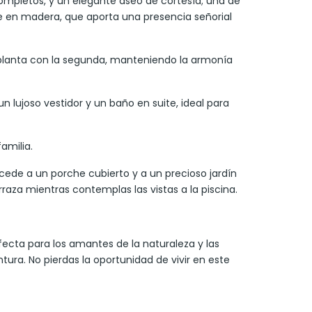
ompletos, y un elegante aseo de cortesía; una de
e en madera, que aporta una presencia señorial
planta con la segunda, manteniendo la armonía
 lujoso vestidor y un baño en suite, ideal para
amilia.
de a un porche cubierto y a un precioso jardín
rraza mientras contemplas las vistas a la piscina.
rfecta para los amantes de la naturaleza y las
ura. No pierdas la oportunidad de vivir en este