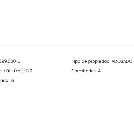
Powered by
Estatik
399.000 €
Tipo de propiedad
:
ADOSADO
ie útil (m²)
:
120
Dormitorios
:
4
lado
:
Sí