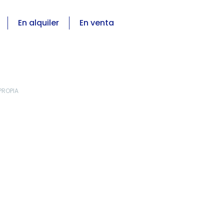
En alquiler
En venta
PROPIA