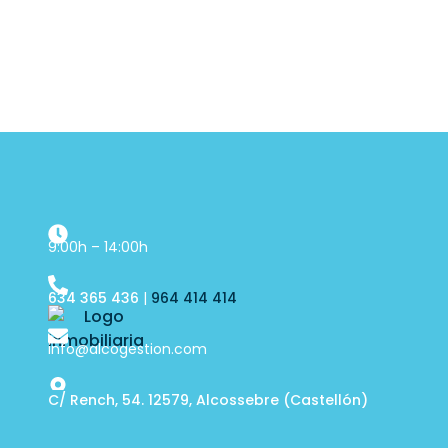
9:00h – 14:00h
634 365 436
|
964 414 414
info@alcogestion.com
C/ Rench, 54. 12579, Alcossebre (Castellón)