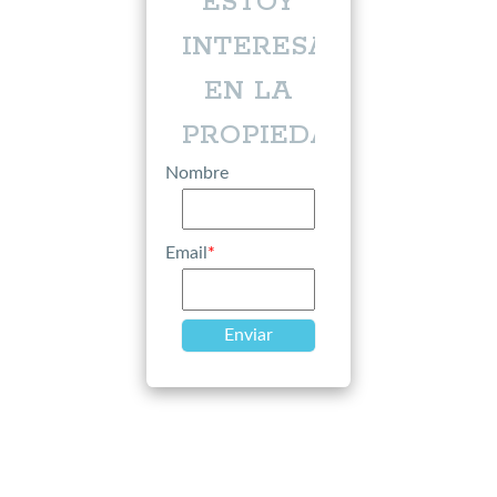
ESTOY
INTERESADO
EN LA
PROPIEDAD
Nombre
Email
*
Enviar
Más inmuebles >