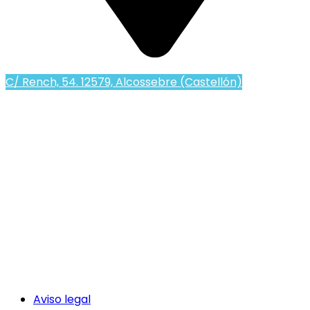
C/ Rench, 54. 12579, Alcossebre (Castellón)
Aviso legal