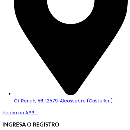
C/ Rench, 56. 12579, Alcossebre (Castellón)
Hecho en APP_
INGRESA O REGISTRO