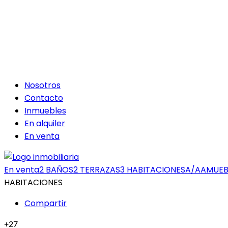
Nosotros
Contacto
Inmuebles
En alquiler
En venta
En venta
2 BAÑOS
2 TERRAZAS
3 HABITACIONES
A/A
AMUE
HABITACIONES
+27