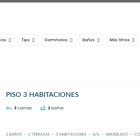
ecio
Tipo
Dormitorios
Baños
Más filtros
PISO 3 HABITACIONES
3
camas
2
baños
2 BAÑOS
2 TERRAZAS
3 HABITACIONES
A/A
AMUEBLADO
CO