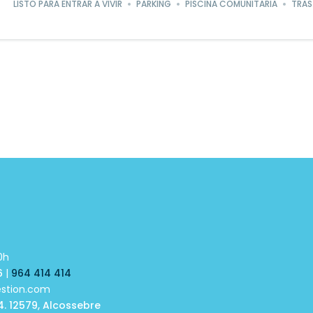
LISTO PARA ENTRAR A VIVIR
PARKING
PISCINA COMUNITARIA
TRAS
Powered by
Estatik
0h
6
|
964 414 414
estion.com
4. 12579, Alcossebre