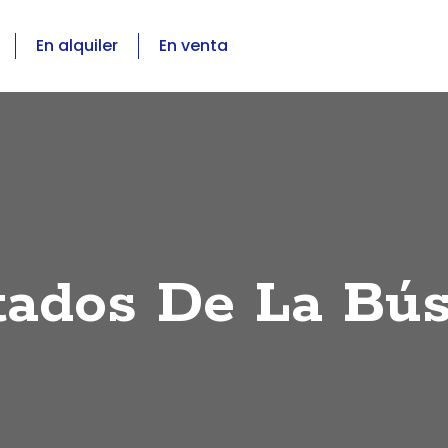
En alquiler
En venta
tados De La Bú