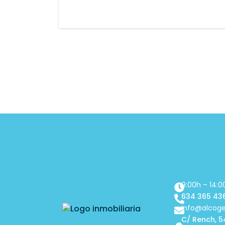
9:00h – 14:0
634 365 43
info@alcog
C/ Rench, 5