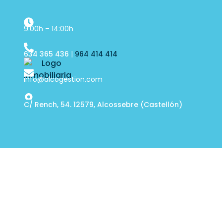
9:00h – 14:00h
634 365 436
|
964 414 414
info@alcogestion.com
C/ Rench, 54. 12579, Alcossebre (Castellón)