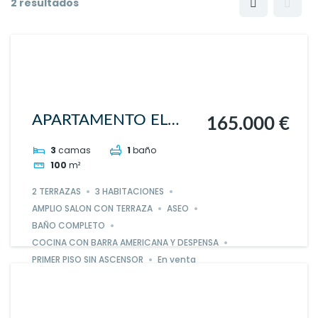
2 resultados
APARTAMENTO EL
165.000 €
MAESTRAZGO
3
camas
1
baño
100
m²
2 TERRAZAS
3 HABITACIONES
AMPLIO SALON CON TERRAZA
ASEO
BAÑO COMPLETO
COCINA CON BARRA AMERICANA Y DESPENSA
PRIMER PISO SIN ASCENSOR
En venta