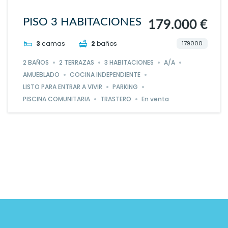
PISO 3 HABITACIONES
179.000 €
179000
3
camas
2
baños
2 BAÑOS
2 TERRAZAS
3 HABITACIONES
A/A
AMUEBLADO
COCINA INDEPENDIENTE
LISTO PARA ENTRAR A VIVIR
PARKING
PISCINA COMUNITARIA
TRASTERO
En venta
Powered by
Estatik