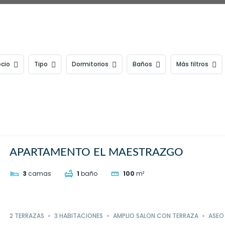
ecio
Tipo
Dormitorios
Baños
Más filtros
APARTAMENTO EL MAESTRAZGO
3
camas
1
baño
100
m²
2 TERRAZAS
3 HABITACIONES
AMPLIO SALON CON TERRAZA
ASEO