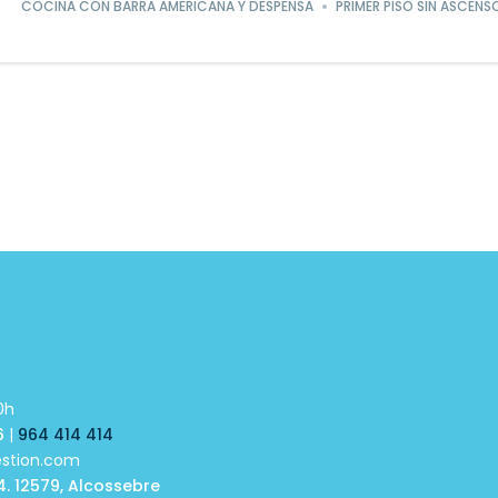
COCINA CON BARRA AMERICANA Y DESPENSA
PRIMER PISO SIN ASCENS
Powered by
Estatik
0h
6
|
964 414 414
estion.com
4. 12579, Alcossebre