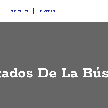
En alquiler
En venta
tados De La Bú