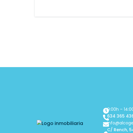
9:00h – 14:0
634 365 43
info@alcog
C/ Rench, 5