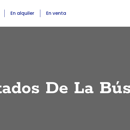
En alquiler
En venta
tados De La Bú