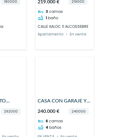
180000
219000
219.000 €
3
camas
1
baño
ia
CALLE XALOC 11 ALCOSSEBRE
Apartamento
En venta
TO
CASA CON GARAJE Y
DOS PLANTAS EN
292000
240000
240.000 €
ALCALA DE XIVERT
6
camas
4
baños
En venta
EN VENTA
En venta