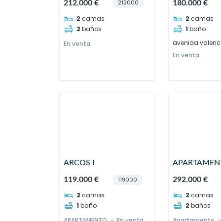
212000
212.000 €
180.000 €
2
camas
2
camas
2
baños
1
baño
avenida valenc
En venta
En venta
ARCOS I
APARTAMEN
VISTAMAR
119000
119.000 €
292.000 €
2
camas
2
camas
1
baño
2
baños
APARTAMENTO
En venta
Apartamento