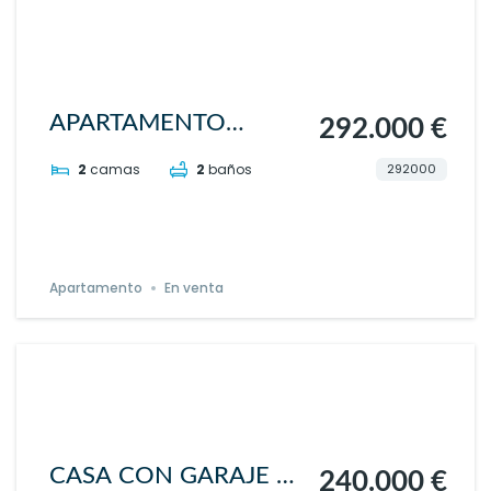
APARTAMENTO
292.000 €
VISTAMAR
292000
2
camas
2
baños
Apartamento
En venta
CASA CON GARAJE Y
240.000 €