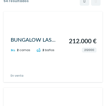
54 resultados
BUNGALOW LAS
212.000 €
HACIENDAS
212000
2
camas
2
baños
En venta