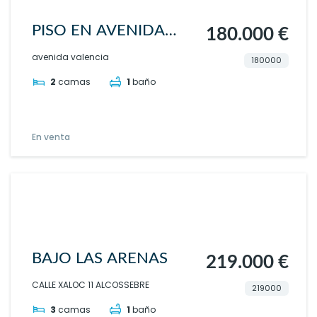
PISO EN AVENIDA
180.000 €
VALENCIA
avenida valencia
180000
2
camas
1
baño
En venta
BAJO LAS ARENAS
219.000 €
CALLE XALOC 11 ALCOSSEBRE
219000
3
camas
1
baño