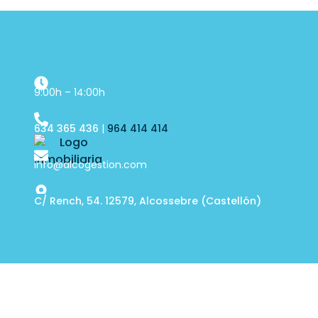
9:00h – 14:00h
634 365 436
|
964 414 414
info@alcogestion.com
C/ Rench, 54. 12579, Alcossebre (Castellón)